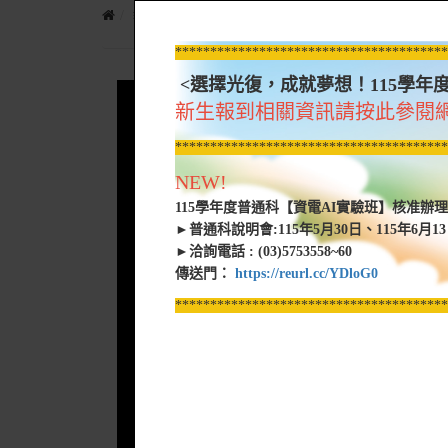
教學單位
職業類科
應用日語科
**************************************
<選擇光復，成就夢想！115學年
新生報到相關資訊請按此參閱
**************************************
NEW!
115學年度普通科【資電AI實驗班】核准辦
►普通科說明會:115年5月30日、115年6月1
►洽詢電話 : (03)5753558~60
傳送門：
https://reurl.cc/YDloG0
**************************************