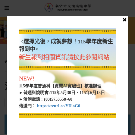
*****************************************************
<選擇光復，成就夢想！115學年度新生
報到中>
新生報到相關資訊請按此參閱網站
行政單位
進修部
法令規章
*****************************************************
NEW!
法令規章
115學年度普通科【資電AI實驗班】核准辦理
►普通科說明會:115年5月30日、115年6月13日
►洽詢電話 : (03)5753558~60
ALL
教學組
註冊組
學務組
生活輔導組
產學合作組
傳送門：
https://reurl.cc/YDloG0
*****************************************************
類
大
時間
名稱
型
小