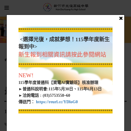
*****************************************************
<選擇光復，成就夢想！115學年度新生
報到中>
新生報到相關資訊請按此參閱網站
行政單位
進修部
最新公告
*****************************************************
114-1「失業勞工子女就學補助」
NEW!
115學年度普通科【資電AI實驗班】核准辦理
最新公告
►普通科說明會:115年5月30日、115年6月13日
►洽詢電話 : (03)5753558~60
傳送門：
https://reurl.cc/YDloG0
114-1「失業勞工子女就學補助」
*****************************************************
註冊組
2025-09-12