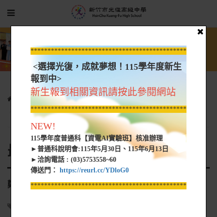
*****************************************************
<選擇光復，成就夢想！115學年度新生
報到中>
新生報到相關資訊請按此參閱網站
行政單位
進修部
最新公告
*****************************************************
鄭豐喜肢障者家庭子女獎學金
NEW!
115學年度普通科【資電AI實驗班】核准辦理
最新公告
►普通科說明會:115年5月30日、115年6月13日
►洽詢電話 : (03)5753558~60
傳送門：
https://reurl.cc/YDloG0
鄭豐喜肢障者家庭子女獎學金
*****************************************************
註冊組
2025-09-16