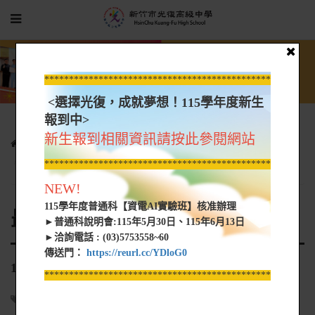
*****************************************************
<選擇光復，成就夢想！115學年度新生
報到中>
新生報到相關資訊請按此參閱網站
行政單位
進修部
最新公告
114年新光鋼添澄癲癇之友獎、助學金
*****************************************************
NEW!
115學年度普通科【資電AI實驗班】核准辦理
最新公告
►普通科說明會:115年5月30日、115年6月13日
►洽詢電話 : (03)5753558~60
傳送門：
https://reurl.cc/YDloG0
114年新光鋼添澄癲癇之友獎、助學金
*****************************************************
註冊組
2025-10-01