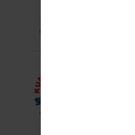
2023-03-10
HB
光復中學設計群第十九屆畢業成果
晉級
展 竹市演藝廳開展
https://udn.com/news/story/7324/7019329
...
MORE