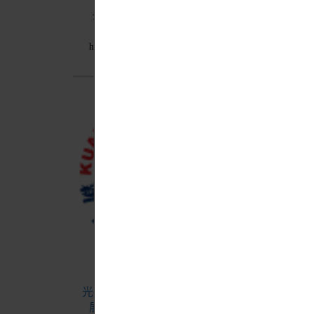
全國高中職創意發明賽王家瑋獲首
獎
國中
https://tw.news.yahoo.com/%E5%85%A8%E5%9C
成家人
MORE
HBL
光復中學設計群第十九屆畢業成果
晉級
展 竹市演藝廳開展_聯合新聞網