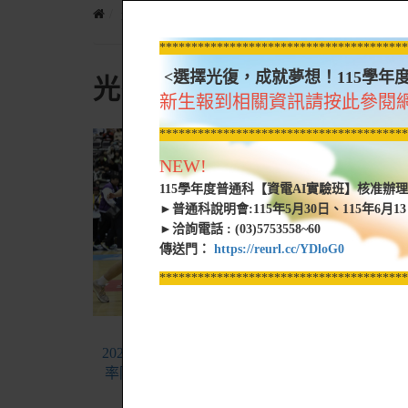
光復新聞
光復網路新聞
**************************************
<選擇光復，成就夢想！115學年
光復網路新聞
新生報到相關資訊請按此參閱
**************************************
NEW!
115學年度普通科【資電AI實驗班】核准辦
►普通科說明會:115年5月30日、115年6月1
►洽詢電話 : (03)5753558~60
傳送門：
https://reurl.cc/YDloG0
**************************************
MORE
202
20240316_HBL》光復「雙槍」發威
獲全
率隊打敗東泰 距離男子組3連霸差1
勝_自由時報