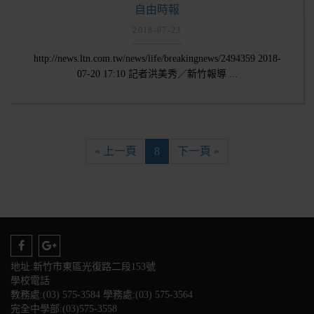
自由時報
2018-07-23
http://news.ltn.com.tw/news/life/breakingnews/2494359 2018-
07-20 17:10 記者洪美秀／新竹報導 ...
« 上一頁
8
下一頁 »
地址:新竹市東區光復路二段153號
學校電話
教務處:(03) 575-3584 學務處:(03) 575-3564
完全中學部:(03)575-3558