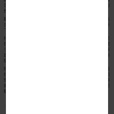
苦，每次的失敗她都會自省、檢討錯誤，同時也追求下次的
進步。
雖然辛苦但每當學習到新的髮型技巧從作品中看到自己的進
步，大大的成就感不僅提升了自信心更激勵自己一定要堅持
下去。
指導老師陳薈茗則是依據選手特質，從基礎能力紮實到專業
技能的加強及美感的訓練，打破框架以綜合應用模式考驗選
手的邏輯思考能力及臨場應變能力，有效的技能指導並引導
選手學習如何從每次完成的作品中自我修正，進而在有限時
間內呈現完美作品，果然不負眾望贏得佳績。
陳薈茗指出，參加全國中等學校家事類技藝競賽除了學科與
技能考驗外，也考驗了選手的高度的意志力、自省與自律和
堅持永不放棄的精神。學生能在高手如雲的比賽中拿到優勝
的佳績，對學生來說是個人技能精進與成就的肯定，這些經
驗讓學生自信心增進，有著莫大的益處。