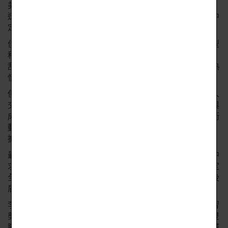
美髮組優勝選手李佳玲，就讀新湖國中時參加國中技藝班，
透過技藝班美髮課程的學習發現髮型創作的樂趣，就在心中
定下未來在美髮領域發展的志向。
佳玲在家人的支持下，高中志願選讀了光復高中「時尚造型
科」，在高二的創意髮型設計課程中學習到各種梳、編、
刮、包等造型技巧，發現自己對髮型梳理設計有著強烈的熱
情。
但由於佳玲個性上比較內向且無自信，也不善於主動與他人
交談，在課程中雖認真努力學習但內心卻自覺無太大突破與
成就。當科上公告要辦理校內美髮選手選拔時，心中有股衝
動想躍躍一試挑戰自己的能耐，但又有多方的考量與猶豫，
擔心就算堅持到底，但仍不會得到好成績。
最後是自己那股對美髮的渴望和熱情無法抵擋，希望在高中
求學的最後一年裡，讓自己的求學生涯有所突破，因此決定
全心全力投入選手訓練，而家人的支持也成為佳玲的強力後
盾。
李佳玲表示，在選手過程培訓中，從早到晚一整天站著練習
剪、吹、燙、包頭專業技術的技能，雙手練到痠痛不已、雙
腳也幾乎站到快無知覺仍然堅持不斷練習、咬牙硬撐從不喊