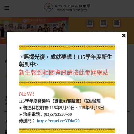
*****************************************************
<選擇光復，成就夢想！115學年度新生
光復新聞
光復網路新聞
報到中>
20231121_光復高中時尚造型科 獲全國家事技藝競賽美髮組優勝_
新生報到相關資訊請按此參閱網站
中時新聞網
*****************************************************
NEW!
光復網路新聞
115學年度普通科【資電AI實驗班】核准辦理
►普通科說明會:115年5月30日、115年6月13日
►洽詢電話 : (03)5753558~60
20231121_光復高中時尚造型科 獲全國家事技藝
傳送門：
https://reurl.cc/YDloG0
*****************************************************
競賽美髮組優勝_中時新聞網