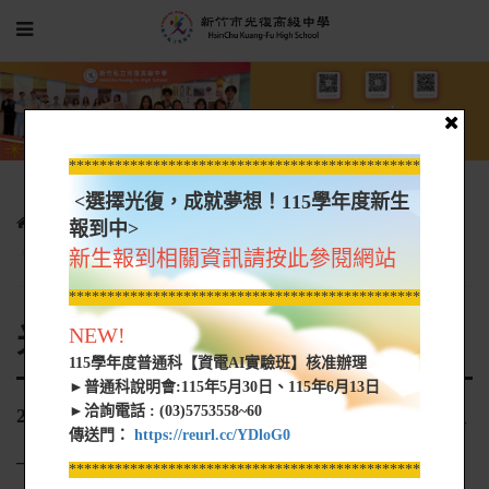
*****************************************************
<選擇光復，成就夢想！115學年度新生
光復新聞
光復網路新聞
報到中>
20191119_光復進後喬楚瑜時代 陳定杰相信球員_TSNA
新生報到相關資訊請按此參閱網站
*****************************************************
光復網路新聞
NEW!
115學年度普通科【資電AI實驗班】核准辦理
►普通科說明會:115年5月30日、115年6月13日
►洽詢電話 : (03)5753558~60
20191119_光復進後喬楚瑜時代 陳定杰相信球員
傳送門：
https://reurl.cc/YDloG0
_TSNA
*****************************************************