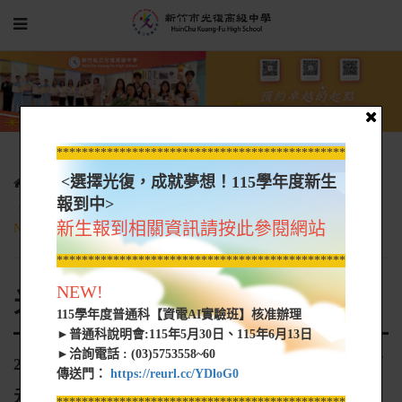
*****************************************************
<選擇光復，成就夢想！115學年度新生
光復新聞
光復網路新聞
報到中>
20201023-竹市1200名高中生公益路跑 募20餘萬元助植物人
新生報到相關資訊請按此參閱網站
NOWnews 今日新聞
*****************************************************
NEW!
光復網路新聞
115學年度普通科【資電AI實驗班】核准辦理
►普通科說明會:115年5月30日、115年6月13日
►洽詢電話 : (03)5753558~60
20201023-竹市1200名高中生公益路跑 募20餘萬
傳送門：
https://reurl.cc/YDloG0
元助植物人NOWnews 今日新聞