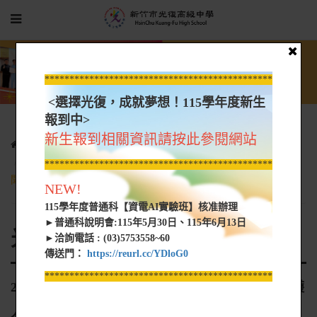
*****************************************************
<選擇光復，成就夢想！115學年度新生
報到中>
新生報到相關資訊請按此參閱網站
光復新聞
光復網路新聞
20201212-黑手變黑金鐵飯碗！ 車廠爭搶汽車修護人才－民視新
*****************************************************
聞
NEW!
115學年度普通科【資電AI實驗班】核准辦理
►普通科說明會:115年5月30日、115年6月13日
光復網路新聞
►洽詢電話 : (03)5753558~60
傳送門：
https://reurl.cc/YDloG0
*****************************************************
20201212-黑手變黑金鐵飯碗！ 車廠爭搶汽車修護
人才－民視新聞