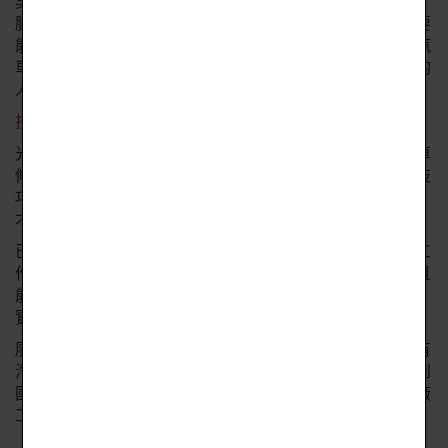
吳榮發表示，要到進口車廠擔任汽修員，不僅要會使用電
腦、要能看原文書指引，重要的是要有純熟的汽修技術，要
能了解引擎、油電等功能，很多進口車廠都聘用大學畢業汽
車修護員，高中汽修科學生兼具實務經驗，也是業界爭取的
人才。
技巧熟練 汽修廠搶著要
光復高中今年在全國中等學校工業類科技藝競賽中拿到汽車
修護職種兩個優勝，獲優勝的陳冠宇和廖偉捷熟練的修護技
巧，獲得業界肯定，讓新竹市賓士汽修廠直接到學校搶人
才，就連日系、國產車廠都到高中汽修科搶汽修人才。
已被延攬到賓士汽修廠的陳冠宇說：「畢業後白天到車廠工
作，晚上還會到科大進修，落實技職教育學用相乘目標，且
能從學校及業界獲得最新的修護資訊與經驗，覺得很充
實。」
廖偉捷家住苗栗頭份，雖每天要早起到學校，但他認為擁有
汽車修護技術很值得，他會先上大學精進修護技巧，爭取到
國外車廠實習機會，再回台灣服務，未來希望能到進口車廠
工作，「能夠修護保養各種名貴超跑，是我的人生夢想。」