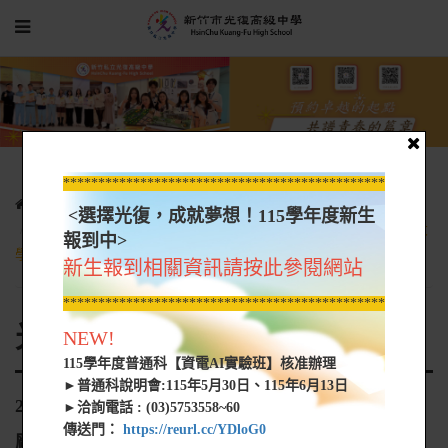
*****************************************************
光復新聞
光復網路新聞
<選擇光復，成就夢想！115學年度新生
20201211-高中汽修生 全國技藝競賽優勝 賓士車廠搶聘 還可上大
報到中>
學進修
新生報到相關資訊請按此參閱網站
*****************************************************
光復網路新聞
NEW!
115學年度普通科【資電AI實驗班】核准辦理
►普通科說明會:115年5月30日、115年6月13日
20201211-高中汽修生 全國技藝競賽優勝 賓士車
►洽詢電話 : (03)5753558~60
傳送門：
https://reurl.cc/YDloG0
廠搶聘 還可上大學進修