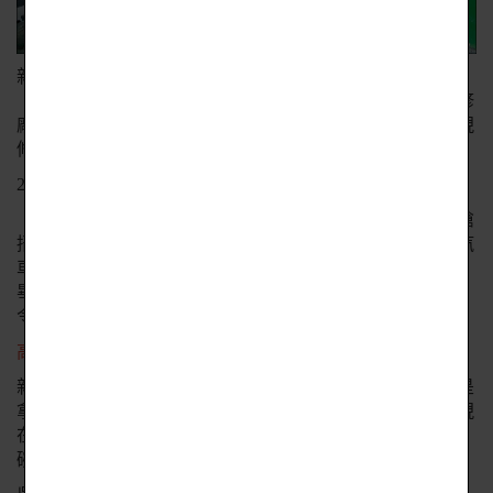
新竹市光復高中汽車修護科學生陳冠宇（中）與廖偉捷
（右）拿到全國技藝競賽汽車修護優勝，陳冠宇獲賓士汽修
廠延攬畢業後就到車廠，廖偉捷希望到國外車廠實習，實現
修護超跑的夢想。（記者洪美秀攝）
2020/12/11 05:30
〔記者洪美秀／竹市報導〕汽車修護「黑手」成各大車廠搶
招人才，起薪三十Ｋ以上，還外加獎金！新竹市光復高中汽
車修護科三年級學生陳冠宇獲全國技藝競賽汽車修護優勝，
畢業後可以到賓士汽車修護廠工作，晚上還可到大學進修，
令人欽羨的黑金鐵飯碗提前到手。
高三生 鐵飯碗提前到手
新竹市賓士修車廠廠長吳榮發說，高中汽修科學生、尤其是
拿到全國技藝競賽優勝的選手，是汽車業界爭搶的人才，現
在汽車修護早不再是「黑手」代名詞，而是「黑金鐵飯
碗」。