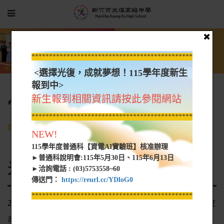
*****************************************************
<選擇光復，成就夢想！115學年度新生
報到中>
新生報到相關資訊請按此參閱網站
光復新聞
光復網路新聞
20201210-用外送平台設計教具 光復鄭筠暄斬獲金手獎-新竹振道
*****************************************************
節目新聞部
NEW!
115學年度普通科【資電AI實驗班】核准辦理
►普通科說明會:115年5月30日、115年6月13日
光復網路新聞
►洽詢電話 : (03)5753558~60
傳送門：
https://reurl.cc/YDloG0
*****************************************************
20201210-用外送平台設計教具 光復鄭筠暄斬獲金
手獎-新竹振道節目新聞部