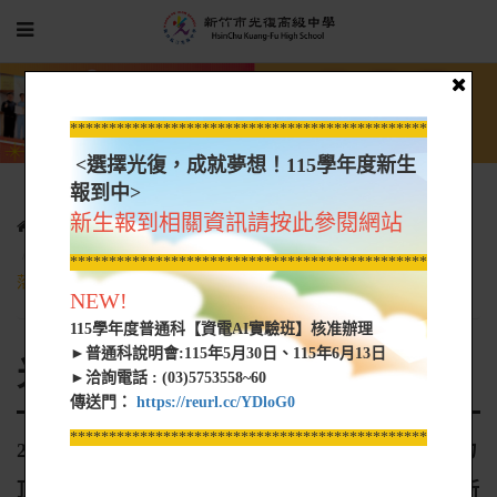
*****************************************************
<選擇光復，成就夢想！115學年度新生
報到中>
新生報到相關資訊請按此參閱網站
光復新聞
光復網路新聞
20201209-技藝競賽脫穎而出 光復戴小芳美髮實力頂尖/美顏組不
*****************************************************
落人後 許純翊巧手畫出精緻彩妝-新竹振道節目新聞部
NEW!
115學年度普通科【資電AI實驗班】核准辦理
►普通科說明會:115年5月30日、115年6月13日
光復網路新聞
►洽詢電話 : (03)5753558~60
傳送門：
https://reurl.cc/YDloG0
*****************************************************
20201209-技藝競賽脫穎而出 光復戴小芳美髮實力
頂尖/美顏組不落人後 許純翊巧手畫出精緻彩妝-新