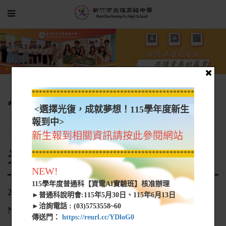
*****************************************************
光復新聞
光復網路新聞
<選擇光復，成就夢想！115學年度新生
20201207-全國家事類競賽 鄭筠暄獲第七名 NOWnews
報到中>
新生報到相關資訊請按此參閱網站
光復網路新聞
*****************************************************
NEW!
115學年度普通科【資電AI實驗班】核准辦理
20201207-全國家事類競賽 鄭筠暄獲第七名
►普通科說明會:115年5月30日、115年6月13日
►洽詢電話 : (03)5753558~60
NOWnews
傳送門：
https://reurl.cc/YDloG0