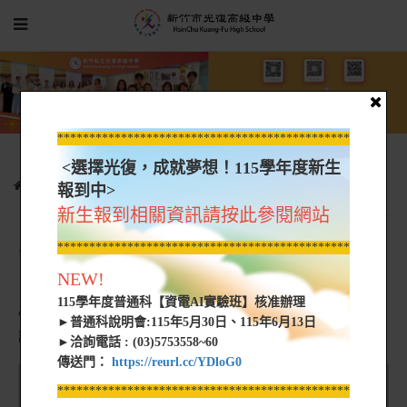
*****************************************************
<選擇光復，成就夢想！115學年度新生
學生園地
校車路線
芎林尖石線 新埔關西線
報到中>
新生報到相關資訊請按此參閱網站
*****************************************************
芎林尖石線 新埔關西線
NEW!
※請點選Google地圖按鈕查看Google地圖，若出現『安全
115學年度普通科【資電AI實驗班】核准辦理
性憑證有問題』，
►普通科說明會:115年5月30日、115年6月13日
請選"不建議的動作圖示繼續瀏覽此網頁(不建議)"
►洽詢電話 : (03)5753558~60
傳送門：
https://reurl.cc/YDloG0
尖石(google地圖)
*****************************************************