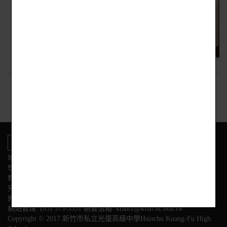
回上頁
地址:新竹市東區光復路二段153號
學校電話
教務處:(03) 575-3584 學務處:(03) 575-3564
完全中學部:(03)575-3558
進修部:(03) 575-3628 幼兒園:(03) 575-3595
網站管理: (03) 575-3531 網管信箱: kfshcc@kfsh.hc.edu.tw
Copyright © 2017.新竹市私立光復高級中學Hsinchu Kuang-Fu High