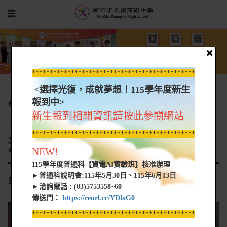
*****************************************************
<選擇光復，成就夢想！115學年度新生
報到中>
認識光復
活動花絮
台積電慈善基金會-技職培力計畫
新生報到相關資訊請按此參閱網站
*****************************************************
活動花絮
NEW!
115學年度普通科【資電AI實驗班】核准辦理
►普通科說明會:115年5月30日、115年6月13日
台積電慈善基金會-技職培力計畫
►洽詢電話 : (03)5753558~60
傳送門：
https://reurl.cc/YDloG0
*****************************************************