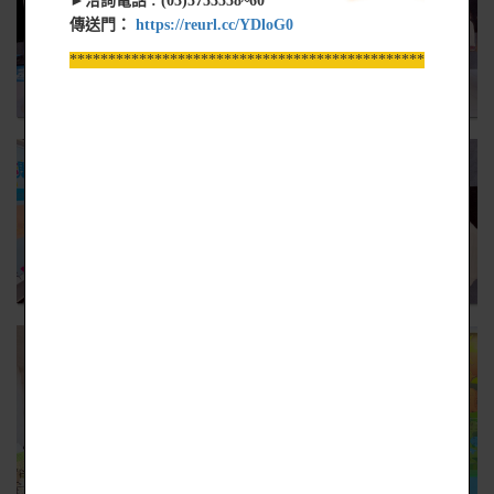
►洽詢電話 : (03)5753558~60
傳送門：
https://reurl.cc/YDloG0
*****************************************************