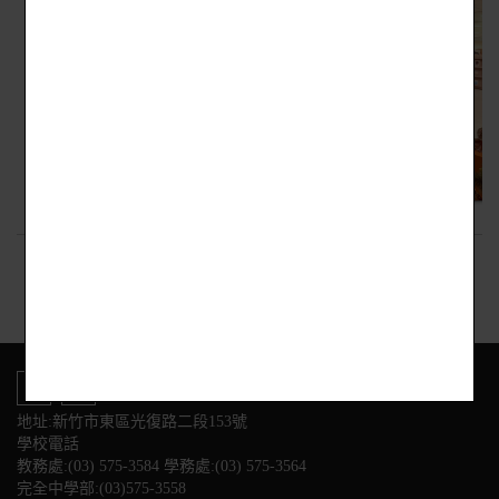
回上頁
地址:新竹市東區光復路二段153號
學校電話
教務處:(03) 575-3584 學務處:(03) 575-3564
完全中學部:(03)575-3558