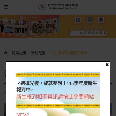
認識光復
活動花絮
114-2觀餐科得獎記者會
活動花絮
*****************************************************
<選擇光復，成就夢想！115學年度新生
報到中>
114-2觀餐科得獎記者會
新生報到相關資訊請按此參閱網站
*****************************************************
NEW!