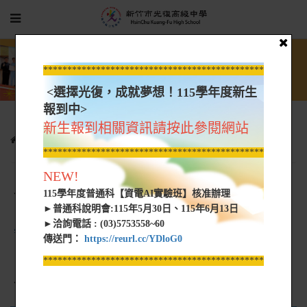
*****************************************************
<選擇光復，成就夢想！115學年度新生
報到中>
新生報到相關資訊請按此參閱網站
行政單位
會計室
法令規章
*****************************************************
NEW!
115學年度普通科【資電AI實驗班】核准辦理
會計室-中部辦公室法規
►普通科說明會:115年5月30日、115年6月13日
►洽詢電話 : (03)5753558~60
學校財團法人及所設私立學校會計制度之一致規定
傳送門：
https://reurl.cc/YDloG0
*****************************************************
會計室-公款統收統支規定