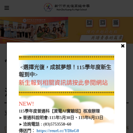
*****************************************************
光復新聞
各科活動花絮
活動花絮-時尚
<選擇光復，成就夢想！115學年度新生
支援芙洛麗飯店萬聖節造型活動
報到中>
新生報到相關資訊請按此參閱網站
活動花絮-時尚
*****************************************************
NEW!
115學年度普通科【資電AI實驗班】核准辦理
支援芙洛麗飯店萬聖節造型活動
►普通科說明會:115年5月30日、115年6月13日
►洽詢電話 : (03)5753558~60
傳送門：
https://reurl.cc/YDloG0