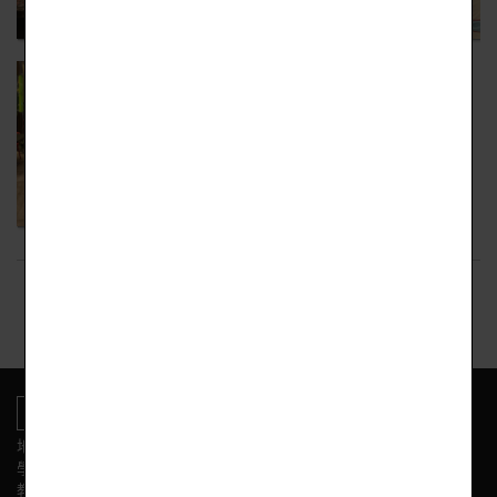
回上頁
地址:新竹市東區光復路二段153號
學校電話
教務處:(03) 575-3584 學務處:(03) 575-3564