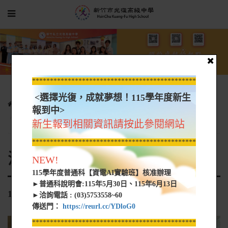
*****************************************************
<選擇光復，成就夢想！115學年度新生
光復新聞
各科活動花絮
活動花絮-時尚
報到中>
113-1新竹芙洛麗飯店聖誕節彩繪造型活動
新生報到相關資訊請按此參閱網站
*****************************************************
活動花絮-時尚
NEW!
115學年度普通科【資電AI實驗班】核准辦理
►普通科說明會:115年5月30日、115年6月13日
113-1新竹芙洛麗飯店聖誕節彩繪造型活動
►洽詢電話 : (03)5753558~60
傳送門：
https://reurl.cc/YDloG0
*****************************************************