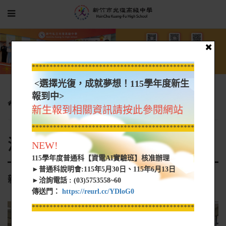
*****************************************************
<選擇光復，成就夢想！115學年度新生
報到中>
光復新聞
各科活動花絮
活動花絮-觀光餐飲群
親職日
新生報到相關資訊請按此參閱網站
*****************************************************
活動花絮-觀光餐飲群
NEW!
115學年度普通科【資電AI實驗班】核准辦理
►普通科說明會:115年5月30日、115年6月13日
親職日
►洽詢電話 : (03)5753558~60
傳送門：
https://reurl.cc/YDloG0
*****************************************************