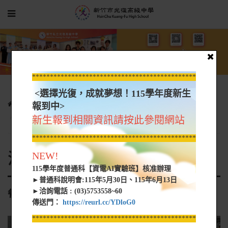
*****************************************************
<選擇光復，成就夢想！115學年度新生
光復新聞
各科活動花絮
活動花絮-觀光餐飲群
報到中>
餐飲科成果展
新生報到相關資訊請按此參閱網站
*****************************************************
活動花絮-觀光餐飲群
NEW!
115學年度普通科【資電AI實驗班】核准辦理
►普通科說明會:115年5月30日、115年6月13日
►洽詢電話 : (03)5753558~60
餐飲科成果展
傳送門：
https://reurl.cc/YDloG0
*****************************************************