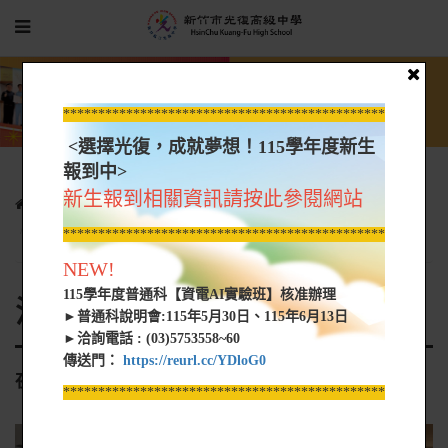
*****************************************************
<選擇光復，成就夢想！115學年度新生
報到中>
新生報到相關資訊請按此參閱網站
光復新聞
各科活動花絮
活動花絮-觀光餐飲群
夜校優質化
*****************************************************
NEW!
115學年度普通科【資電AI實驗班】核准辦理
活動花絮-觀光餐飲群
►普通科說明會:115年5月30日、115年6月13日
►洽詢電話 : (03)5753558~60
傳送門：
https://reurl.cc/YDloG0
夜校優質化
*****************************************************