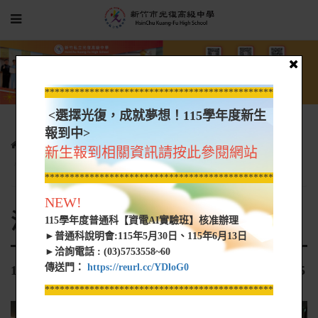
*****************************************************
<選擇光復，成就夢想！115學年度新生
報到中>
光復新聞
各科活動花絮
活動花絮-電機電子資訊
新生報到相關資訊請按此參閱網站
105-2優質化-交通大學陳昭秀副教授照片-1060405
*****************************************************
NEW!
活動花絮-電機電子資訊
115學年度普通科【資電AI實驗班】核准辦理
►普通科說明會:115年5月30日、115年6月13日
►洽詢電話 : (03)5753558~60
傳送門：
https://reurl.cc/YDloG0
105-2優質化-交通大學陳昭秀副教授照片-1060405
*****************************************************