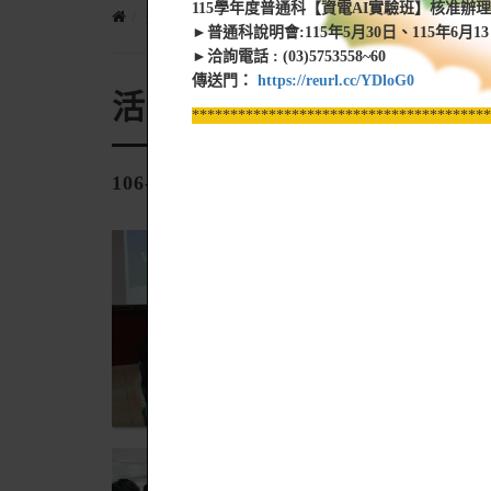
115學年度普通科【資電AI實驗班】核准辦
光復新聞
各科活動花絮
活動花絮-電機電子資
►普通科說明會:115年5月30日、115年6月1
►洽詢電話 : (03)5753558~60
傳送門：
https://reurl.cc/YDloG0
活動花絮-電機電子資訊
**************************************
106-1日本愛知縣立豐田東高等學校來訪照片