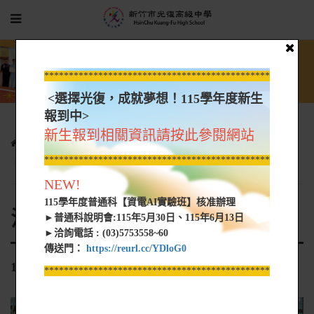
*****************************************************
<選擇光復，成就夢想！115學年度新生
報到中>
新生報到相關資訊請按此參閱網站
光復新聞
各科活動花絮
活動花絮-電機電子資訊
*****************************************************
106-1均質化LED二重國中1061017
NEW!
115學年度普通科【資電AI實驗班】核准辦理
活動花絮-電機電子資訊
►普通科說明會:115年5月30日、115年6月13日
►洽詢電話 : (03)5753558~60
傳送門：
https://reurl.cc/YDloG0
106-1均質化LED二重國中1061017
*****************************************************