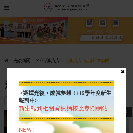
光復新聞
各科活動花絮
活動花絮-應用外語學群
活動花絮-應用外語學群
*****************************************************
<選擇光復，成就夢想！115學年度新生
報到中>
ALL
英文
日文
新生報到相關資訊請按此參閱網站
日文
*****************************************************
NEW!