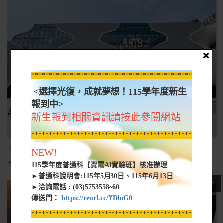
*****************************************************
<選擇光復，成就夢想！115學年度新生
報到中>
新生報到相關資訊請按此參閱網站
*****************************************************
202403國家歌劇院國立美術館
NEW!
2024-04-26
115學年度普通科【資電AI實驗班】核准辦理
►普通科說明會:115年5月30日、115年6月13日
112
►洽詢電話 : (03)5753558~60
傳送門：
https://reurl.cc/YDloG0
*****************************************************