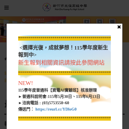
*****************************************************
<選擇光復，成就夢想！115學年度新生
報到中>
光復新聞
最新消息
新生報到相關資訊請按此參閱網站
轉知 銘傳大學辦理勞動部「產業新尖兵試辦計畫」雲端與SRE網
*****************************************************
站可靠性工程師班，鼓勵校友踴躍報名參加，加速投入職場，提升
就業機會
NEW!
115學年度普通科【資電AI實驗班】核准辦理
►普通科說明會:115年5月30日、115年6月13日
最新消息
►洽詢電話 : (03)5753558~60
傳送門：
https://reurl.cc/YDloG0
*****************************************************
轉知 銘傳大學辦理勞動部「產業新尖兵試辦計