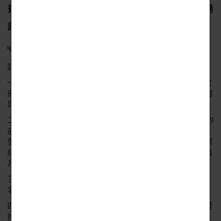
畫」雲端與SRE網站可靠性工程師班，鼓勵校友踴
躍報名參加，加速投入職場，提升就業機會
輔導處
2022-11-28
說明：
一、為因應SRE網站可靠性工程師廣大人才需求，並配合政
府「亞洲矽谷」計畫，以協助青年就業，本校規劃辦理雲端
與SRE網站可靠性工程師班。
二、課程相關訊息： (一)參加對象： 開訓當日應為15歲至29
歲(含) 無就業且非日間部學生之青年。 (二)課程費用：符合
勞動部「產業新尖兵試辦計畫」補助對象者，全額免費；訓
練期間，時數符合學習獎勵金規定者，得領取學習獎勵金每
月8,000元。
三、檢附課程簡章及DM，敬請協助公告宣傳，歡迎校友報
名參加。
四、課程即日起開放報名，歡迎有興趣者，參閱本校產學暨
推廣處網頁(https://mymcu.mcu.edu.tw/product/C042212011)，