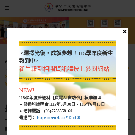
*****************************************************
<選擇光復，成就夢想！115學年度新生
報到中>
光復新聞
最新消息
新生報到相關資訊請按此參閱網站
轉知 致理學校財團法人致理科技大學與中華民國信託業商業同業
公會共同合作製作10支知識影片，以提升年輕世代對信託知識之瞭
*****************************************************
解
NEW!
115學年度普通科【資電AI實驗班】核准辦理
►普通科說明會:115年5月30日、115年6月13日
最新消息
►洽詢電話 : (03)5753558~60
傳送門：
https://reurl.cc/YDloG0
*****************************************************
轉知 致理學校財團法人致理科技大學與中華民國