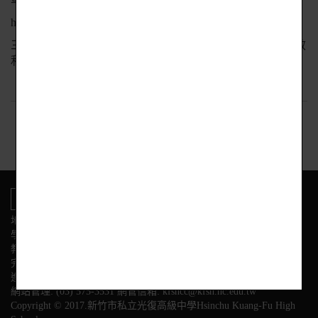
https://youtu.be/ZVS-A36QhE4
三、為增進年輕世代對信託的瞭解，進而提升信託知識有效
利用。
回上頁
地址:新竹市東區光復路二段153號
學校電話
教務處:(03) 575-3584 學務處:(03) 575-3564
完全中學部:(03)575-3558
進修部:(03) 575-3628 幼兒園:(03) 575-3595
網站管理: (03) 575-3531 網管信箱: kfshcc@kfsh.hc.edu.tw
Copyright © 2017.新竹市私立光復高級中學Hsinchu Kuang-Fu High