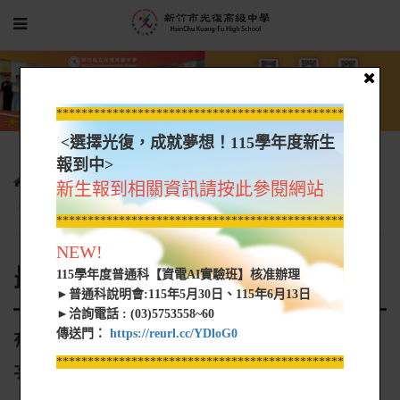
*****************************************************
<選擇光復，成就夢想！115學年度新生
報到中>
光復新聞
最新消息
新生報到相關資訊請按此參閱網站
有關「112學年度學科能力測驗」期間加開公車班次
*****************************************************
NEW!
最新消息
115學年度普通科【資電AI實驗班】核准辦理
►普通科說明會:115年5月30日、115年6月13日
►洽詢電話 : (03)5753558~60
傳送門：
https://reurl.cc/YDloG0
有關「112學年度學科能力測驗」期間加開公車班
*****************************************************
次