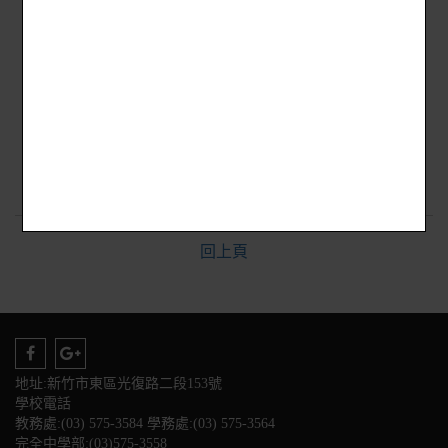
回上頁
地址:新竹市東區光復路二段153號
學校電話
教務處:(03) 575-3584 學務處:(03) 575-3564
完全中學部:(03)575-3558