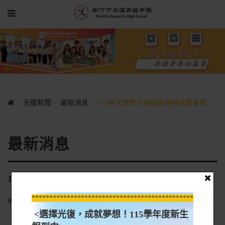
光復新聞
最新消息
112年大學學力測驗普通科成績優異
最新消息
112年大學學力測驗普通科成績優異
*****************************************************
完全中學部
2023-02-24
<選擇光復，成就夢想！115學年度新生