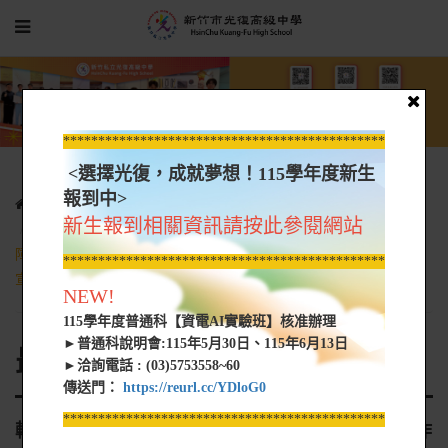
*****************************************************
<選擇光復，成就夢想！115學年度新生
報到中>
光復新聞
最新消息
新生報到相關資訊請按此參閱網站
轉知教育部國民及學前教育署函轉衛生福利部製作之《認識身心
障礙者特質與需求》教材手冊及影片，請運用於教育訓練、並廣為
*****************************************************
宣導
NEW!
115學年度普通科【資電AI實驗班】核准辦理
►普通科說明會:115年5月30日、115年6月13日
最新消息
►洽詢電話 : (03)5753558~60
傳送門：
https://reurl.cc/YDloG0
*****************************************************
轉知教育部國民及學前教育署函轉衛生福利部製作