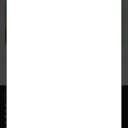
回上頁
地址:新竹市東區光復路二段153號
學校電話
教務處:(03) 575-3584 學務處:(03) 575-3564
完全中學部:(03)575-3558