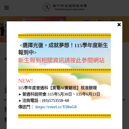
*****************************************************
<選擇光復，成就夢想！115學年度新生
報到中>
光復新聞
最新消息
新生報到相關資訊請按此參閱網站
狂賀!本校學生王家瑋於2023全國高中職創意發明競賽榮獲冠軍!
*****************************************************
NEW!
最新消息
115學年度普通科【資電AI實驗班】核准辦理
►普通科說明會:115年5月30日、115年6月13日
►洽詢電話 : (03)5753558~60
傳送門：
https://reurl.cc/YDloG0
狂賀!本校學生王家瑋於2023全國高中職創意發明
*****************************************************
競賽榮獲冠軍!