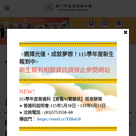
*****************************************************
<選擇光復，成就夢想！115學年度新生
報到中>
光復新聞
最新消息
新生報到相關資訊請按此參閱網站
轉知:新竹市政府「112年教育部品德教育徵稿（含影音作品）評
選活動實施計畫
*****************************************************
NEW!
115學年度普通科【資電AI實驗班】核准辦理
最新消息
►普通科說明會:115年5月30日、115年6月13日
►洽詢電話 : (03)5753558~60
傳送門：
https://reurl.cc/YDloG0
轉知:新竹市政府「112年教育部品德教育徵稿（含
*****************************************************
影音作品）評選活動實施計畫