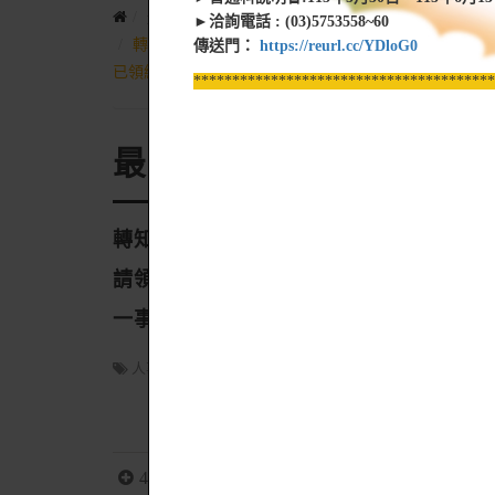
光復新聞
最新消息
►洽詢電話 : (03)5753558~60
轉知:[財團法人中華民國私立學校教職員退休撫卹離
傳送門：
https://reurl.cc/YDloG0
已領給付至該專戶一事，請協助轉知所屬教職員。
**************************************
最新消息
轉知:[財團法人中華民國私立學校教職
請領人員於分期請領專戶結清前，已自分
一事，請協助轉知所屬教職員。
人事室
2024-11-06
42ff589a20111f0bd631c8488fb4036f_1131002113