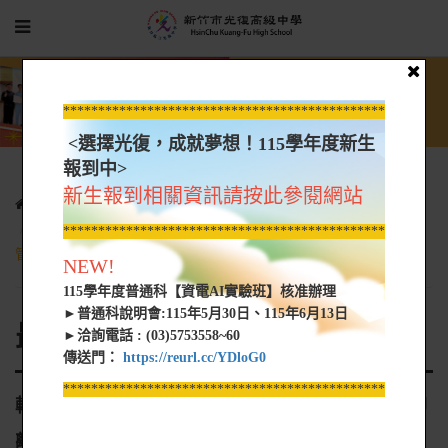
*****************************************************
<選擇光復，成就夢想！115學年度新生
報到中>
新生報到相關資訊請按此參閱網站
光復新聞
最新消息
轉知-[財團法人中華民國私立學校教職員退休撫卹離職資遣儲金
*****************************************************
管理委員會]檢送本會業務宣導影片之QR Code連結資訊
NEW!
115學年度普通科【資電AI實驗班】核准辦理
►普通科說明會:115年5月30日、115年6月13日
最新消息
►洽詢電話 : (03)5753558~60
傳送門：
https://reurl.cc/YDloG0
*****************************************************
轉知-[財團法人中華民國私立學校教職員退休撫卹
離職資遣儲金管理委員會]檢送本會業務宣導影片