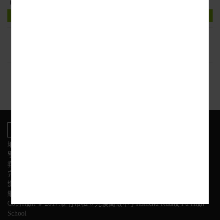
114年性平觀察家養成挑戰有獎徵答3
下載附件
回上頁
地址:新竹市東區光復路二段153號
學校電話
教務處:(03) 575-3584 學務處:(03) 575-3564
完全中學部:(03)575-3558
進修部:(03) 575-3628 幼兒園:(03) 575-3595
網站管理: (03) 575-3531 網管信箱: kfshcc@kfsh.hc.edu.tw
Copyright © 2017.新竹市私立光復高級中學Hsinchu Kuang-Fu High
School