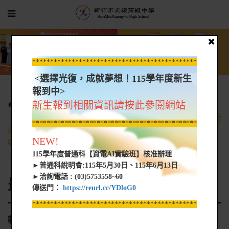
*****************************************************
<選擇光復，成就夢想！115學年度新生
報到中>
新生報到相關資訊請按此參閱網站
光復新聞
最新消息
轉知-[教育部國民及學前教育署]為行政院於114年12月1日上午9時
*****************************************************
至12月31日下午5時舉行「114年性平觀察家養成挑戰有獎徵答」競
NEW!
賽活動，請鼓勵教職員工生及家長踴躍參加，請查照。
115學年度普通科【資電AI實驗班】核准辦理
►普通科說明會:115年5月30日、115年6月13日
►洽詢電話 : (03)5753558~60
最新消息
傳送門：
https://reurl.cc/YDloG0
*****************************************************
轉知-[教育部國民及學前教育署]為行政院於114年