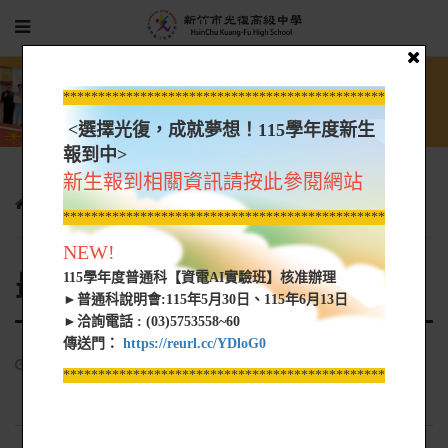
*****************************************************
<選擇光復，成就夢想！115學年度新生
報到中>
新生報到相關資訊請按此參閱網站
光復新聞
最新消息
*****************************************************
NEW!
最新消息
115學年度普通科【資電AI實驗班】核准辦理
►普通科說明會:115年5月30日、115年6月13日
►洽詢電話 : (03)5753558~60
傳送門：
https://reurl.cc/YDloG0
*****************************************************