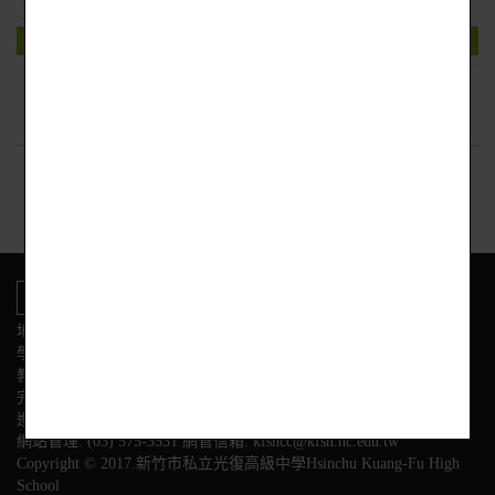
慧建築暨無人機應用實務班
下載附件
回上頁
地址:新竹市東區光復路二段153號
學校電話
教務處:(03) 575-3584 學務處:(03) 575-3564
完全中學部:(03)575-3558
進修部:(03) 575-3628 幼兒園:(03) 575-3595
網站管理: (03) 575-3531 網管信箱: kfshcc@kfsh.hc.edu.tw
Copyright © 2017.新竹市私立光復高級中學Hsinchu Kuang-Fu High
School