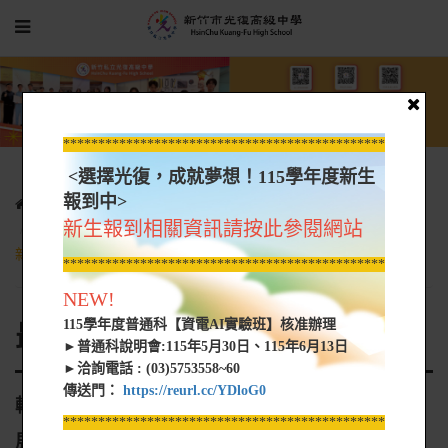
*****************************************************
<選擇光復，成就夢想！115學年度新生
報到中>
光復新聞
最新消息
新生報到相關資訊請按此參閱網站
轉知 實踐大學高雄校區開設之「勞動部勞動力發展署115年產業
新尖兵計畫」青年職訓課程相關資訊
*****************************************************
NEW!
115學年度普通科【資電AI實驗班】核准辦理
最新消息
►普通科說明會:115年5月30日、115年6月13日
►洽詢電話 : (03)5753558~60
傳送門：
https://reurl.cc/YDloG0
轉知 實踐大學高雄校區開設之「勞動部勞動力發
*****************************************************
展署115年產業新尖兵計畫」青年職訓課程相關資