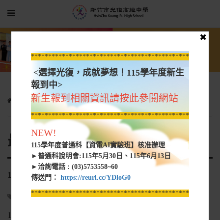
*****************************************************
<選擇光復，成就夢想！115學年度新生
報到中>
新生報到相關資訊請按此參閱網站
光復新聞
最新消息
115學年度第1次代理教師甄選簡章
*****************************************************
NEW!
最新消息
115學年度普通科【資電AI實驗班】核准辦理
►普通科說明會:115年5月30日、115年6月13日
►洽詢電話 : (03)5753558~60
115學年度第1次代理教師甄選簡章
傳送門：
https://reurl.cc/YDloG0
*****************************************************
人事室
2026-05-22
1.請參閱甄選簡章內容。