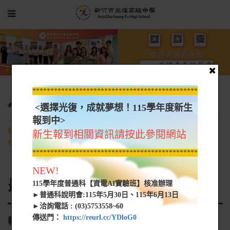
*****************************************************
光復新聞
最新消息
<選擇光復，成就夢想！115學年度新生
轉知 國立彰化師範大學「教育部國民及學前教育署特殊教育中央
報到中>
輔導團教育部主管高級中等學校身心障礙集中式特教班及特殊教育
新生報到相關資訊請按此參閱網站
學校分團」辦理「AI知能工作坊」
*****************************************************
NEW!
最新消息
115學年度普通科【資電AI實驗班】核准辦理
►普通科說明會:115年5月30日、115年6月13日
►洽詢電話 : (03)5753558~60
傳送門：
https://reurl.cc/YDloG0
轉知 國立彰化師範大學「教育部國民及學前教育