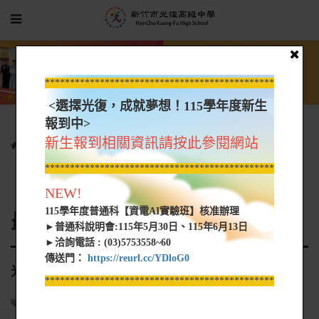
*****************************************************
<選擇光復，成就夢想！115學年度新生
報到中>
新生報到相關資訊請按此參閱網站
光復新聞
最新消息
光復高中藍球隊115學年度甄選錄取名單
*****************************************************
NEW!
115學年度普通科【資電AI實驗班】核准辦理
最新消息
►普通科說明會:115年5月30日、115年6月13日
►洽詢電話 : (03)5753558~60
傳送門：
https://reurl.cc/YDloG0
光復高中藍球隊115學年度甄選錄取名單
*****************************************************
學務處
2026-06-03