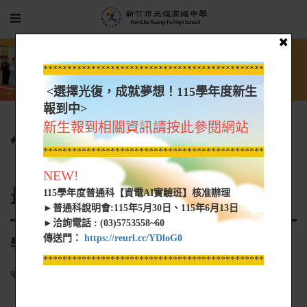
*****************************************************
<選擇光復，成就夢想！115學年度新生
報到中>
新生報到相關資訊請按此參閱網站
光復新聞
最新消息
學務處健康中心校護甄選公告
*****************************************************
NEW!
最新消息
115學年度普通科【資電AI實驗班】核准辦理
►普通科說明會:115年5月30日、115年6月13日
►洽詢電話 : (03)5753558~60
傳送門：
https://reurl.cc/YDloG0
學務處健康中心校護甄選公告
*****************************************************
人事室
2026-06-03