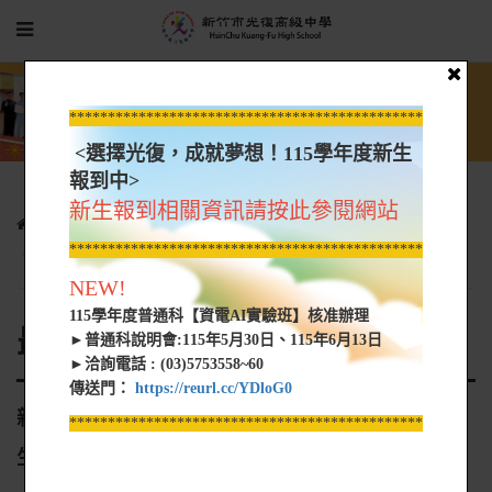
*****************************************************
<選擇光復，成就夢想！115學年度新生
報到中>
新生報到相關資訊請按此參閱網站
光復新聞
最新消息
*****************************************************
新竹市私立光復高級中學115學年度暑假招考轉學生辦法
NEW!
115學年度普通科【資電AI實驗班】核准辦理
最新消息
►普通科說明會:115年5月30日、115年6月13日
►洽詢電話 : (03)5753558~60
傳送門：
https://reurl.cc/YDloG0
新竹市私立光復高級中學115學年度暑假招考轉學
*****************************************************
生辦法