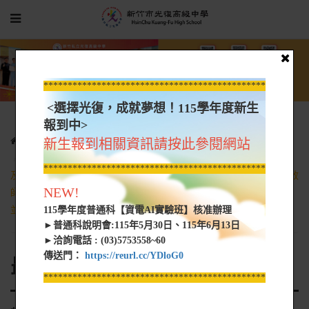
*****************************************************
<選擇光復，成就夢想！115學年度新生
報到中>
光復新聞
最新消息
新生報到相關資訊請按此參閱網站
轉知-國立臺北科技大學函-檢送本校與國立成功大學智慧半導體
*****************************************************
及永續製造學院辦理115年「沉浸式VR應用於高功率元件設計檢測教
NEW!
師研習營」課程資訊（詳如說明），敬邀貴校教師踴躍報名參加，
並請協助公告，請查照。
115學年度普通科【資電AI實驗班】核准辦理
►普通科說明會:115年5月30日、115年6月13日
►洽詢電話 : (03)5753558~60
傳送門：
https://reurl.cc/YDloG0
最新消息
*****************************************************