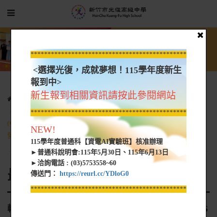
*****************************************************
<選擇光復，成就夢想！115學年度新生
報到中>
新生報到相關資訊請按此參閱網站
光復新聞
最新消息
轉知-龍華科技大學函-本校資訊管理系辦理「2026人工智慧
*****************************************************
(Generative AI Planning And Applications)國際證照種子教師研習
NEW!
營」，惠請公告並鼓勵貴校相關學科教師踴躍報名參與，請查照。
115學年度普通科【資電AI實驗班】核准辦理
►普通科說明會:115年5月30日、115年6月13日
►洽詢電話 : (03)5753558~60
最新消息
傳送門：
https://reurl.cc/YDloG0
*****************************************************
轉知-龍華科技大學函-本校資訊管理系辦理「2026